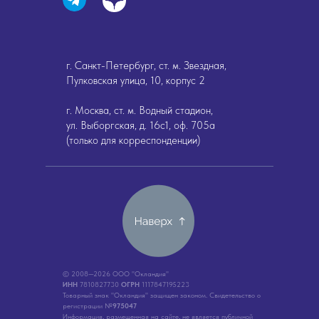
г. Санкт-Петербург, ст. м. Звездная,
Пулковская улица, 10, корпус 2
г. Москва, ст. м. Водный стадион,
ул. Выборгская, д. 16с1, оф. 705а
(только для корреспонденции)
© 2008—2026 ООО "Окландия"
ИНН
7810827730
ОГРН
1117847195223
Товарный знак "Окландия" защищен законом. Свидетельство о
регистрации №
975047
Информация, размещенная на сайте, не является публичной