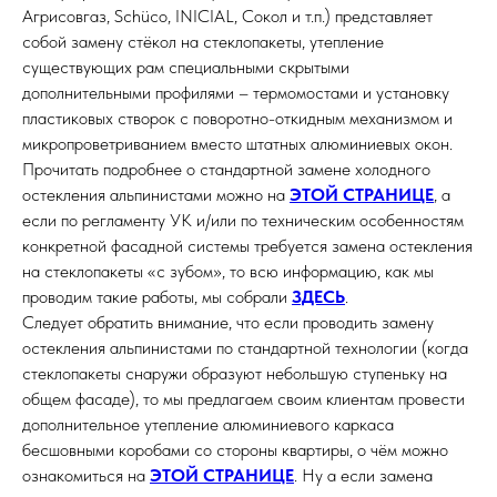
Агрисовгаз, Schüco, INICIAL, Сокол и т.п.) представляет
собой замену стёкол на стеклопакеты, утепление
существующих рам специальными скрытыми
дополнительными профилями – термомостами и установку
пластиковых створок с поворотно-откидным механизмом и
микропроветриванием вместо штатных алюминиевых окон.
Прочитать подробнее о стандартной замене холодного
остекления альпинистами можно на
ЭТОЙ СТРАНИЦЕ
, а
если по регламенту УК и/или по техническим особенностям
конкретной фасадной системы требуется замена остекления
на стеклопакеты «с зубом», то всю информацию, как мы
проводим такие работы, мы собрали
ЗДЕСЬ
.
Следует обратить внимание, что если проводить замену
остекления альпинистами по стандартной технологии (когда
стеклопакеты снаружи образуют небольшую ступеньку на
общем фасаде), то мы предлагаем своим клиентам провести
дополнительное утепление алюминиевого каркаса
бесшовными коробами со стороны квартиры, о чём можно
ознакомиться на
ЭТОЙ СТРАНИЦЕ
. Ну а если замена