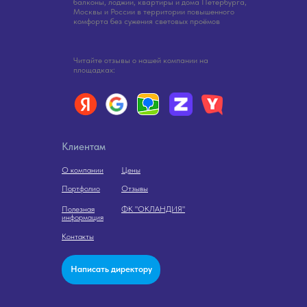
балконы, лоджии, квартиры и дома Петербурга,
Москвы и России в территории повышенного
комфорта без сужения световых проёмов
Читайте отзывы о нашей компании на
площадках:
Клиентам
О компании
Цены
Портфолио
Отзывы
Полезная
ФК "ОКЛАНДИЯ"
информация
Контакты
Написать директору