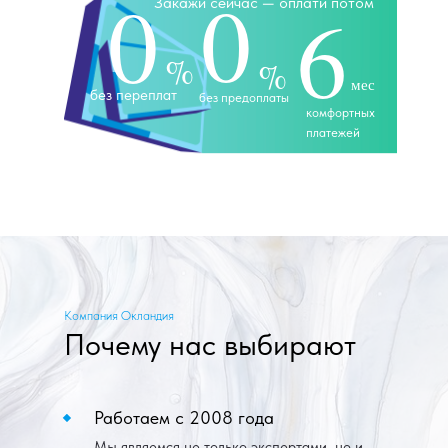
0
0
Закажи сейчас — оплати потом
6
Наши менеджеры используют
WhatsApp для
связи,
напишите нам для консультации
%
%
мес
без переплат
без предоплаты
комфортных
платежей
Компания Окландия
Почему нас выбирают
Работаем с 2008 года
Мы являемся не только экспертами, но и