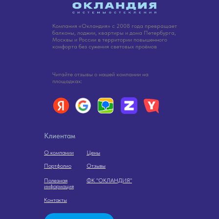
Компания «Окландия» с 2008 года превращает
балконы, лоджии, квартиры и дома Петербурга,
Москвы и России в территории повышенного
комфорта без сужения световых проёмов
Читайте отзывы о нашей компании на
площадках:
Клиентам
О компании
Цены
Портфолио
Отзывы
Полезная
ФК "ОКЛАНДИЯ"
информация
Контакты