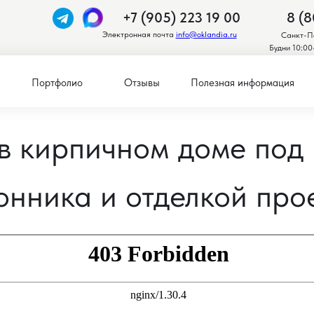
+7 (905) 223 19 00
8 (8
Электронная почта
info@oklandia.ru
Санкт-Пе
Будни 10:00
Портфолио
Отзывы
Полезная информация
в кирпичном доме под 
онника и отделкой про