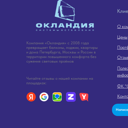
Кли
О ко
Цены
Компания «Окландия» с 2008 года
Порт
превращает балконы, лоджии, квартиры
и дома Петербурга, Москвы и России в
территории повышенного комфорта без
Отзы
сужения световых проёмов
Поле
инфо
Читайте отзывы о нашей компании на
площадках:
ФК 
Конт
Написа