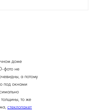
ичном доме
D-фото не
очевидны, а потому
мо под окнами
ксимально
 толщины, то же
ома,
стеклопакет