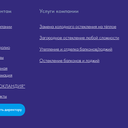
ентам
Услуги компании
мпании
Замена холодного остекления на тёплое
Загородное остекление любой сложности
фолио
Утепление и отделка балконов/лоджий
вы
Остекление балконов и лоджий
зная
рмация
"ОКЛАНДИЯ"
акты
ть директору