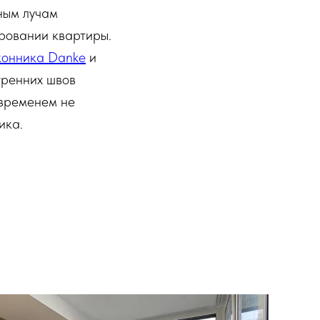
ным лучам
ровании квартиры.
оконника Danke
и
тренних швов
 временем не
ика.