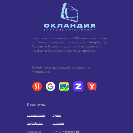
Компания «Окландия» с 2008 года превращает
балконы, лоджии, квартиры и дома Петербурга,
Москвы и России в территории повышенного
комфорта без сужения световых проёмов
Читайте отзывы о нашей компании на
площадках:
Клиентам
О компании
Цены
Портфолио
Отзывы
Полезная
ФК "ОКЛАНДИЯ"